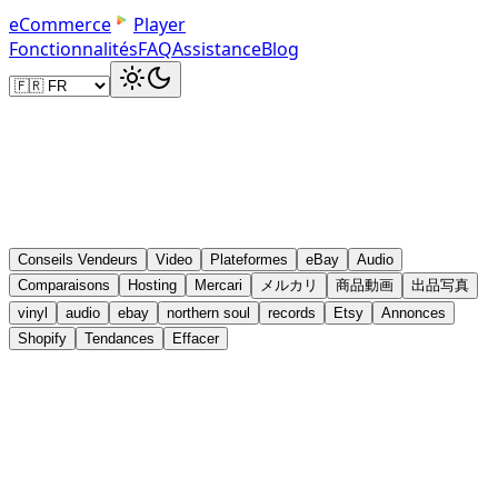
e
C
o
m
m
e
r
c
e
Player
Fonctionnalités
FAQ
Assistance
Blog
Conseils Vendeurs
Video
Plateformes
eBay
Audio
Comparaisons
Hosting
Mercari
メルカリ
商品動画
出品写真
vinyl
audio
ebay
northern soul
records
Etsy
Annonces
Shopify
Tendances
Effacer