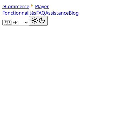
e
C
o
m
m
e
r
c
e
Player
Fonctionnalités
FAQ
Assistance
Blog
mai 2024