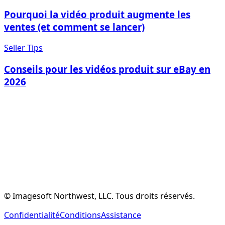
Pourquoi la vidéo produit augmente les
ventes (et comment se lancer)
Seller Tips
Conseils pour les vidéos produit sur eBay en
2026
Créer un Compte Gratuit
Voir les Fonctionnalités
© Imagesoft Northwest, LLC. Tous droits réservés.
Confidentialité
Conditions
Assistance