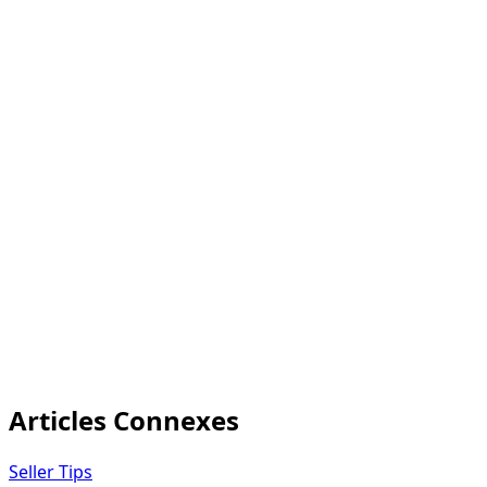
Suggestions de
concurrents après la
Oui
Non
lecture
Marque tierce sur votre
Oui
Non
contenu
Statistiques de lecture
Non
Oui
Lecteur audio uniquement
Non
Oui
eCommercePlayer
statistiques de lecture
eCommercePlayer vs YouTube pour
les annonces produits
Articles Connexes
Seller Tips