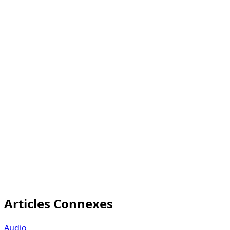
eCommercePlayer
15 minutes
forfait gratuit inclut 5 clips
Articles Connexes
Audio