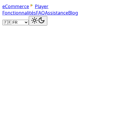
e
C
o
m
m
e
r
c
e
Player
Fonctionnalités
FAQ
Assistance
Blog