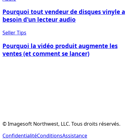
Pourquoi tout vendeur de disques vinyle a
besoin d'un lecteur audio
Seller Tips
Pourquoi la vidéo produit augmente les
ventes (et comment se lancer)
Créer un Compte Gratuit
Voir les Fonctionnalités
© Imagesoft Northwest, LLC. Tous droits réservés.
Confidentialité
Conditions
Assistance