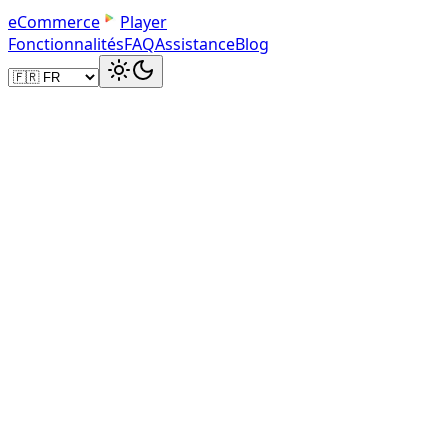
e
C
o
m
m
e
r
c
e
Player
Fonctionnalités
FAQ
Assistance
Blog
erreu