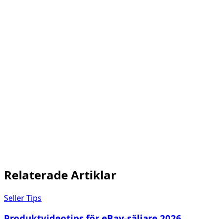
kortformatsmetoden
Den kostnadsfria eCommercePlayer-planen
inkluderar
5 klipp
, vilket räcker för att testa
det på några annonser utan att spendera
något.
att spela in produktvideo
med din smartphone
Relaterade Artiklar
Seller Tips
Produktvideotips för eBay-säljare 2026