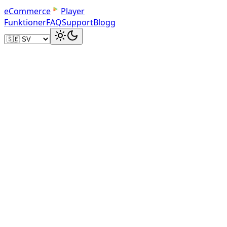
e
C
o
m
m
e
r
c
e
Player
Funktioner
FAQ
Support
Blogg
90 sekunder