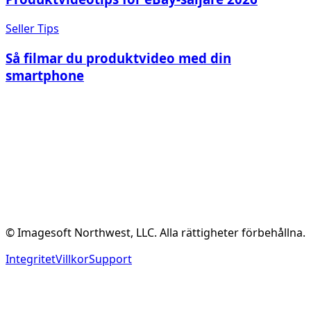
Seller Tips
Så filmar du produktvideo med din
smartphone
Skapa Gratis Konto
Se Funktioner
© Imagesoft Northwest, LLC. Alla rättigheter förbehållna.
Integritet
Villkor
Support