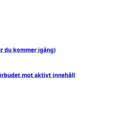
npassad miniatyrbild
t Ban
hur du kommer igång)
förbudet mot aktivt innehåll