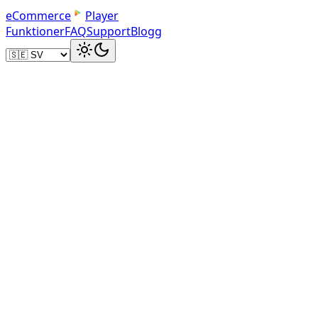
e
C
o
m
m
e
r
c
e
Player
Funktioner
FAQ
Support
Blogg
produktvideon
30 till 90 seku
flera korta klipp