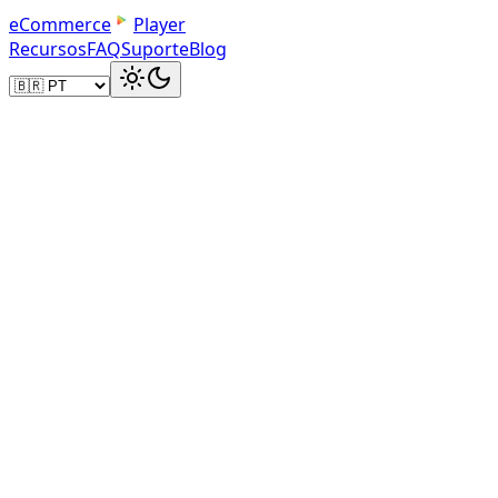
e
C
o
m
m
e
r
c
e
Player
Recursos
FAQ
Suporte
Blog
vídeo de produto
30 e 90 segundos