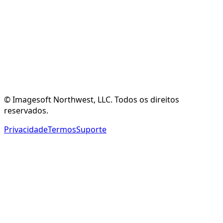
Criar Conta Gratuita
Ver Funcionalidades
© Imagesoft Northwest, LLC. Todos os direitos
reservados.
Privacidade
Termos
Suporte