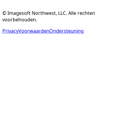
Gratis Account Aanmaken
Bekijk Functies
© Imagesoft Northwest, LLC. Alle rechten
voorbehouden.
Privacy
Voorwaarden
Ondersteuning