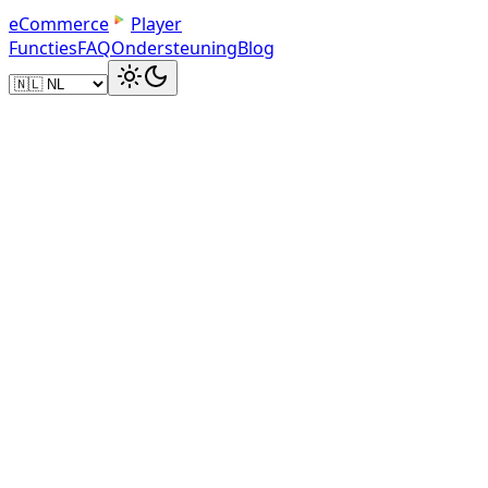
e
C
o
m
m
e
r
c
e
Player
Functies
FAQ
Ondersteuning
Blog