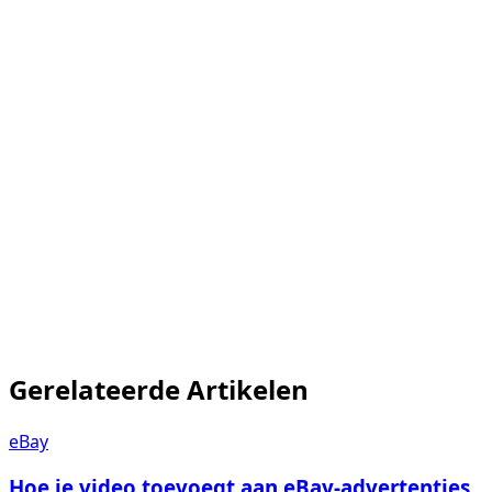
Maak een gratis account aan
handmatige Video Tag-gids
Gerelateerde Artikelen
eBay
Hoe je video toevoegt aan eBay-advertenties