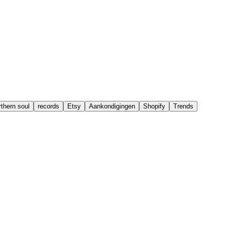
rthern soul
records
Etsy
Aankondigingen
Shopify
Trends