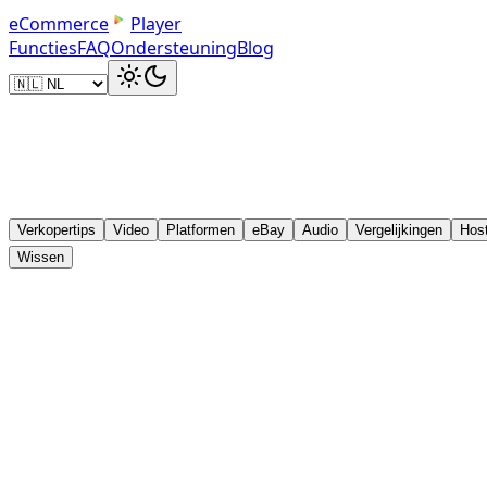
e
C
o
m
m
e
r
c
e
Player
Functies
FAQ
Ondersteuning
Blog
Verkopertips
Video
Platformen
eBay
Audio
Vergelijkingen
Hos
Wissen