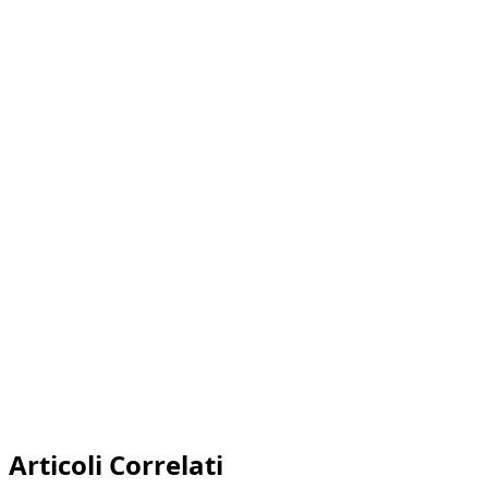
YouTube per i video di
prodotto
piano gratuito
migliore esperienza d'acquisto
clip
illimitate a un prezzo mensile fisso
Articoli Correlati