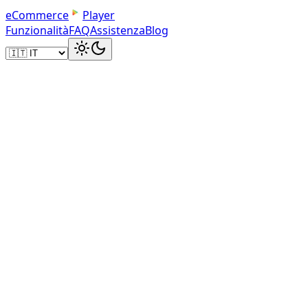
e
C
o
m
m
e
r
c
e
Player
Funzionalità
FAQ
Assistenza
Blog