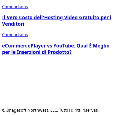
Comparisons
Il Vero Costo dell'Hosting Video Gratuito per i
Venditori
Comparisons
eCommercePlayer vs YouTube: Qual È Meglio
per le Inserzioni di Prodotto?
Crea Account Gratuito
Vedi Funzionalità
© Imagesoft Northwest, LLC. Tutti i diritti riservati.