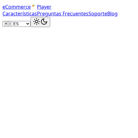
e
C
o
m
m
e
r
c
e
Player
Características
Preguntas Frecuentes
Soporte
Blog
mejores fotos
grabar videos