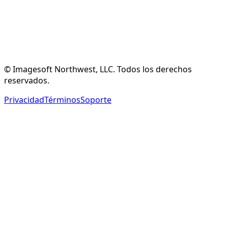
Crear Cuenta Gratuita
Ver Funciones
© Imagesoft Northwest, LLC. Todos los derechos
reservados.
Privacidad
Términos
Soporte