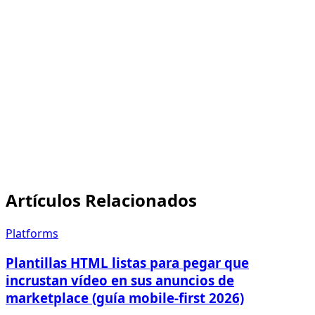
párrafo de texto del vendedor?
¿Cuántos scrolls hasta que aparece tu vídeo o
reproductor de audio? Más de uno es demasiado.
¿Dónde está la tabla de envíos? Si está por encima
del contenido multimedia, muévela.
¿Hay algo importante debajo de tu bloque de
descripción completo? Es invisible. Súbelo o
elimínalo.
Artículos Relacionados
Platforms
Plantillas HTML listas para pegar que
incrustan vídeo en sus anuncios de
marketplace (guía mobile-first 2026)