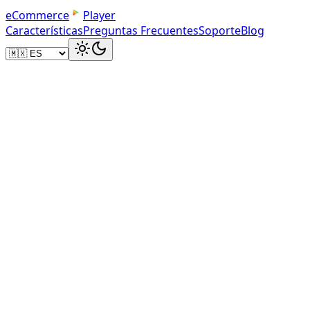
e
C
o
m
m
e
r
c
e
Player
Características
Preguntas Frecuentes
Soporte
Blog