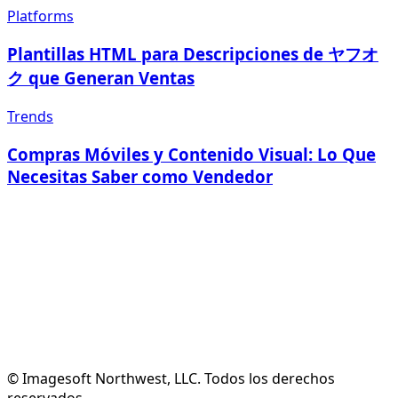
Platforms
Plantillas HTML para Descripciones de ヤフオ
ク que Generan Ventas
Trends
Compras Móviles y Contenido Visual: Lo Que
Necesitas Saber como Vendedor
Crear Cuenta Gratuita
Ver Funciones
© Imagesoft Northwest, LLC. Todos los derechos
reservados.