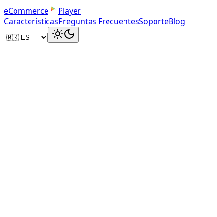
e
C
o
m
m
e
r
c
e
Player
Características
Preguntas Frecuentes
Soporte
Blog