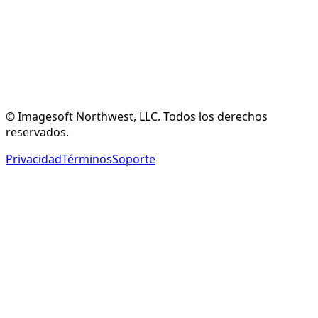
Crear Cuenta Gratuita
Ver Funciones
© Imagesoft Northwest, LLC. Todos los derechos
reservados.
Privacidad
Términos
Soporte