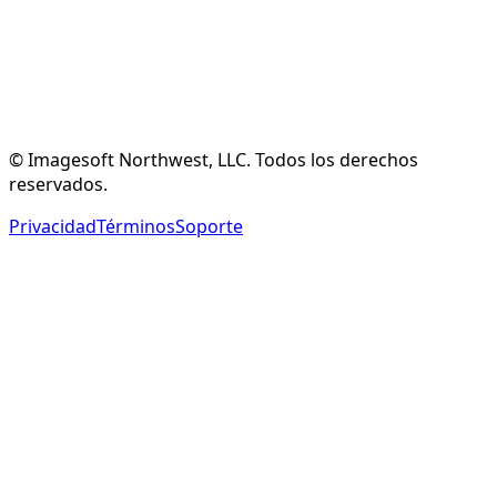
Crear Cuenta Gratuita
Ver Funciones
© Imagesoft Northwest, LLC. Todos los derechos
reservados.
Privacidad
Términos
Soporte