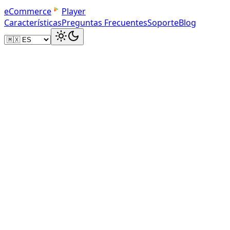
e
C
o
m
m
e
r
c
e
Player
Características
Preguntas Frecuentes
Soporte
Blog