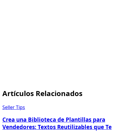
tocándose está enlazado arriba. Escríbenos
cuando quieras con tus preguntas.
biblioteca de textos reutilizables
vender
Artículos Relacionados
Seller Tips
Crea una Biblioteca de Plantillas para
Vendedores: Textos Reutilizables que Te