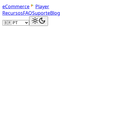
e
C
o
m
m
e
r
c
e
Player
Recursos
FAQ
Suporte
Blog