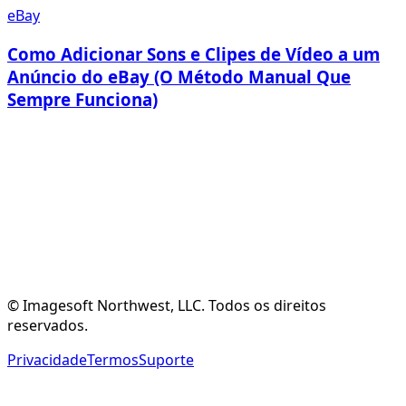
eBay
Como Adicionar Sons e Clipes de Vídeo a um
Anúncio do eBay (O Método Manual Que
Sempre Funciona)
Criar Conta Gratuita
Ver Funcionalidades
© Imagesoft Northwest, LLC. Todos os direitos
reservados.
Privacidade
Termos
Suporte