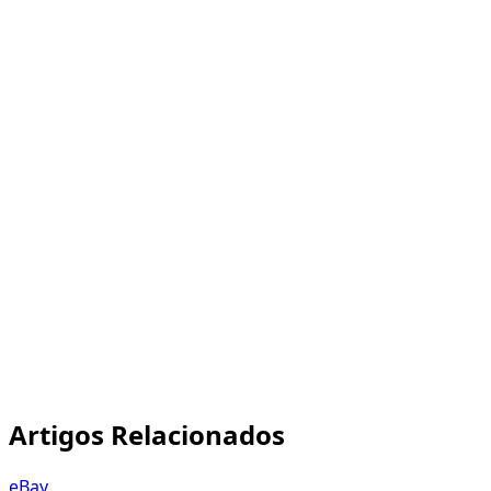
Início rápido:
Cadastre-se grátis
(日本語対応)
Faça upload de um vídeo de produto
Cole o trecho HTML no seu anúncio do ヤフオク
Veja seus lances aumentarem
Artigos Relacionados
eBay