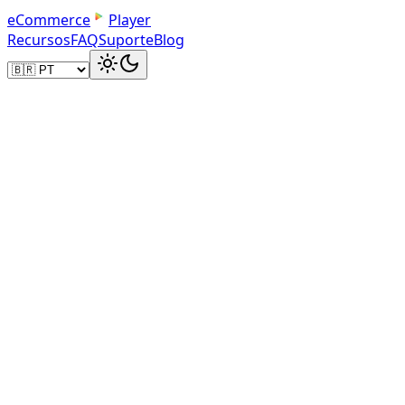
e
C
o
m
m
e
r
c
e
Player
Recursos
FAQ
Suporte
Blog