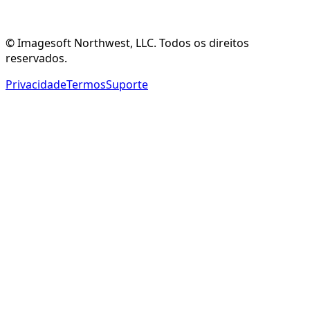
Criar Conta Gratuita
Ver Funcionalidades
© Imagesoft Northwest, LLC. Todos os direitos
reservados.
Privacidade
Termos
Suporte