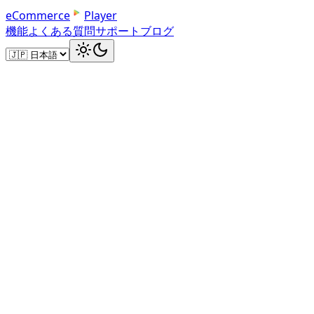
e
C
o
m
m
e
r
c
e
Player
機能
よくある質問
サポート
ブログ