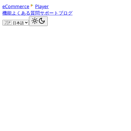
e
C
o
m
m
e
r
c
e
Player
機能
よくある質問
サポート
ブログ
定型文ライブラリ