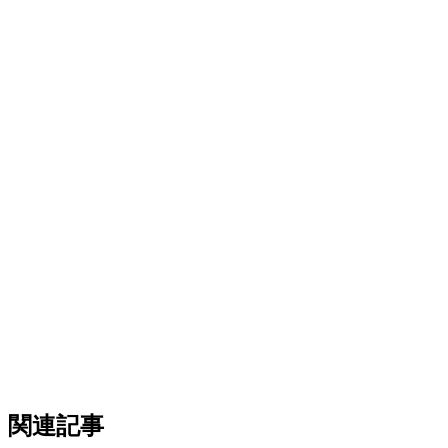
ライブラリに追加してください。半年後には、あのと
き使った言葉を思い出せなくなっています。
eCommercePlayer
関連記事