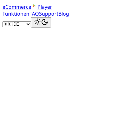
e
C
o
m
m
e
r
c
e
Player
Funktionen
FAQ
Support
Blog