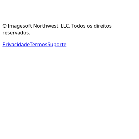
Criar Conta Gratuita
Explorar Recursos
© Imagesoft Northwest, LLC. Todos os direitos
reservados.
Privacidade
Termos
Suporte