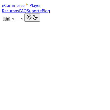
e
C
o
m
m
e
r
c
e
Player
Recursos
FAQ
Suporte
Blog
Carregando player...