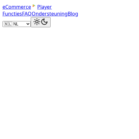
e
C
o
m
m
e
r
c
e
Player
Functies
FAQ
Ondersteuning
Blog