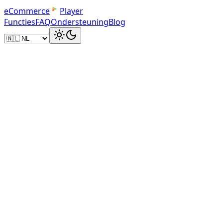
e
C
o
m
m
e
r
c
e
Player
Functies
FAQ
Ondersteuning
Blog