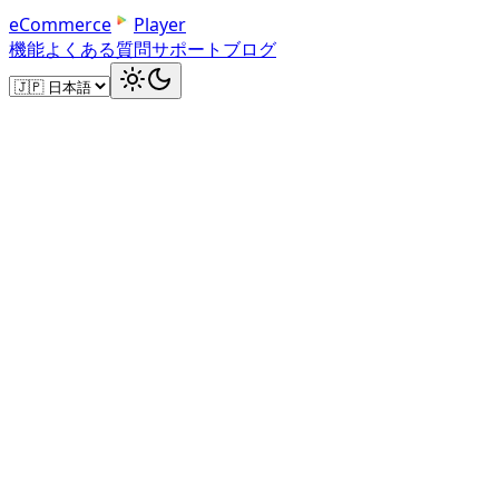
e
C
o
m
m
e
r
c
e
Player
機能
よくある質問
サポート
ブログ
変わったこと