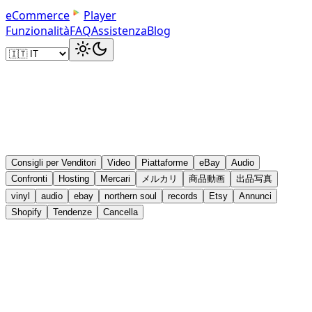
e
C
o
m
m
e
r
c
e
Player
Funzionalità
FAQ
Assistenza
Blog
Consigli per Venditori
Video
Piattaforme
eBay
Audio
Confronti
Hosting
Mercari
メルカリ
商品動画
出品写真
vinyl
audio
ebay
northern soul
records
Etsy
Annunci
Shopify
Tendenze
Cancella