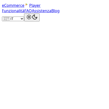
e
C
o
m
m
e
r
c
e
Player
Funzionalità
FAQ
Assistenza
Blog
flusso ufficiale di Mercari per mettere in vendit