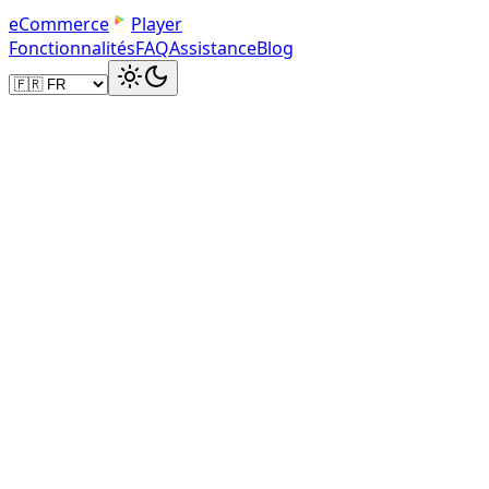
e
C
o
m
m
e
r
c
e
Player
Fonctionnalités
FAQ
Assistance
Blog