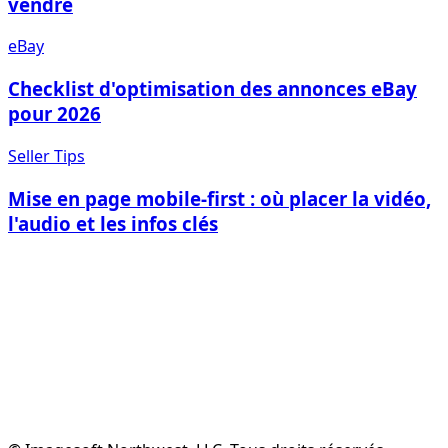
vendre
eBay
Checklist d'optimisation des annonces eBay
pour 2026
Seller Tips
Mise en page mobile-first : où placer la vidéo,
l'audio et les infos clés
Créer un Compte Gratuit
Voir les Fonctionnalités