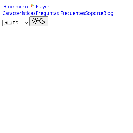
e
C
o
m
m
e
r
c
e
Player
Características
Preguntas Frecuentes
Soporte
Blog