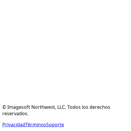
✓
Ahorra $120/año
Crear Cuenta Gratuita
Explorar Características
© Imagesoft Northwest, LLC. Todos los derechos
reservados.
Privacidad
Términos
Soporte