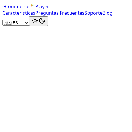
e
C
o
m
m
e
r
c
e
Player
Características
Preguntas Frecuentes
Soporte
Blog
Embed Code
Simple HTML Embed