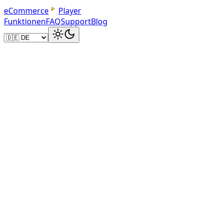
e
C
o
m
m
e
r
c
e
Player
Funktionen
FAQ
Support
Blog