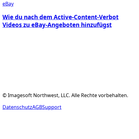
eBay
Wie du nach dem Active-Content-Verbot
Videos zu eBay-Angeboten hinzufügst
Kostenloses Konto Erstellen
Funktionen Ansehen
© Imagesoft Northwest, LLC. Alle Rechte vorbehalten.
Datenschutz
AGB
Support