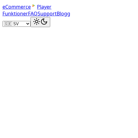
e
C
o
m
m
e
r
c
e
Player
Funktioner
FAQ
Support
Blogg
Embed Code
Simple Iframe Embed
Copy the iframe code and paste it into a Custom HTM
block in WordPress. Works with any theme.