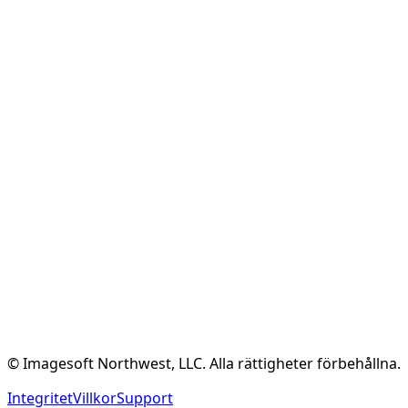
✓
Obegränsade mediaklipp
✓
Prioriterad kodning
✓
Alla spelarfunktioner
✓
Första månaden gratis
Skapa gratis konto
Utforska funktioner
© Imagesoft Northwest, LLC. Alla rättigheter förbehållna.
Integritet
Villkor
Support