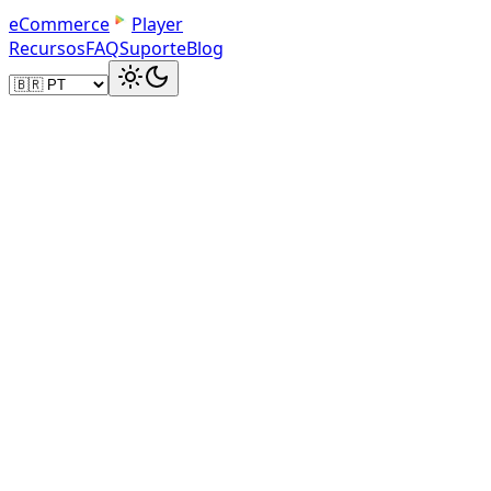
e
C
o
m
m
e
r
c
e
Player
Recursos
FAQ
Suporte
Blog