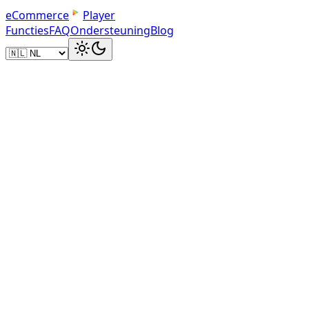
e
C
o
m
m
e
r
c
e
Player
Functies
FAQ
Ondersteuning
Blog
Speler laden...