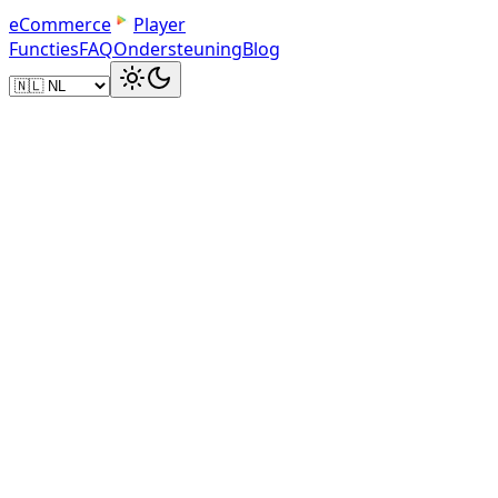
e
C
o
m
m
e
r
c
e
Player
Functies
FAQ
Ondersteuning
Blog
Speler laden...