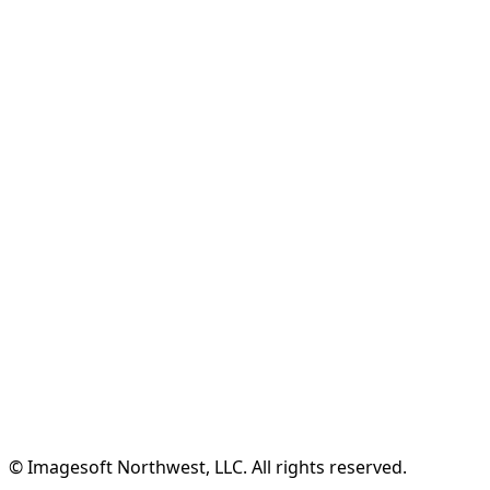
$7.77
/月
✓
無制限のメディアクリップ
✓
優先エンコード
✓
すべてのプレイヤー機能
✓
最初の2ヶ月無料
✓
年間$120お得
無料アカウントを作成
機能を見る
© Imagesoft Northwest, LLC. All rights reserved.