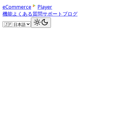
e
C
o
m
m
e
r
c
e
Player
機能
よくある質問
サポート
ブログ
Embed Code
Paste and Play
Copy the iframe embed code and add it to your WooCo