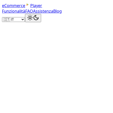
e
C
o
m
m
e
r
c
e
Player
Funzionalità
FAQ
Assistenza
Blog
Embed Code
Embed in Wix HTML Widget
Copy the iframe code and paste it into a Wix HTML
embed widget. Resize to fit your page layout.