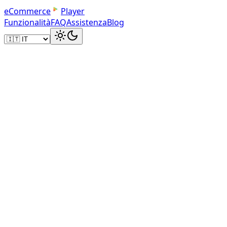
e
C
o
m
m
e
r
c
e
Player
Funzionalità
FAQ
Assistenza
Blog
Embed Code
Add to Any Squarespace Page
Copy the iframe embed code and paste it into a
Squarespace Code block. Works with every template.