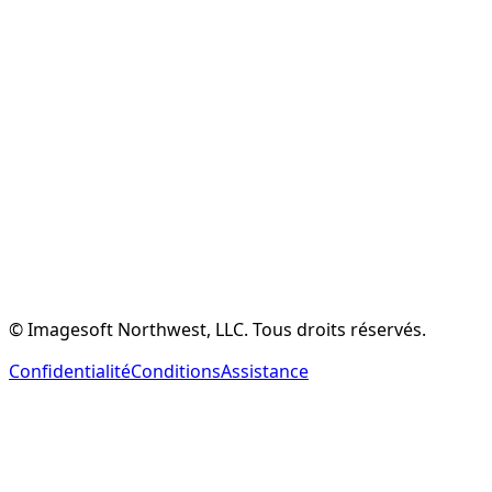
Créer un compte gratuit
Découvrir les fonctionnalités
© Imagesoft Northwest, LLC. Tous droits réservés.
Confidentialité
Conditions
Assistance