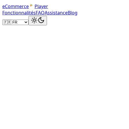
e
C
o
m
m
e
r
c
e
Player
Fonctionnalités
FAQ
Assistance
Blog
Image Link Method
eBay-Compatible Audio Sharing
The image-link method creates a clickable thumbnail
that opens your audio player in a new tab. Works