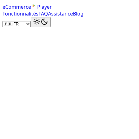
e
C
o
m
m
e
r
c
e
Player
Fonctionnalités
FAQ
Assistance
Blog
Chargement du lecteur...
Votre tableau de bord
Gérez vos médias