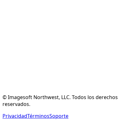
Crear Cuenta Gratuita
Explorar Características
© Imagesoft Northwest, LLC. Todos los derechos
reservados.
Privacidad
Términos
Soporte