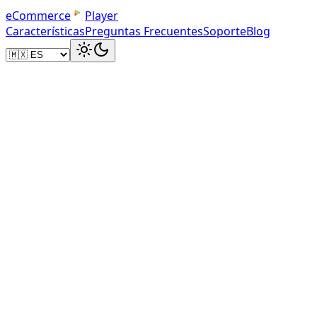
e
C
o
m
m
e
r
c
e
Player
Características
Preguntas Frecuentes
Soporte
Blog
Embed Code
Simple Iframe Embed
Copy the responsive iframe code and paste it into you
Shopify product description or Custom Liquid block.