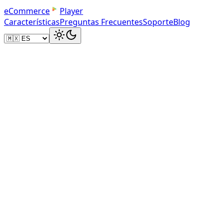
e
C
o
m
m
e
r
c
e
Player
Características
Preguntas Frecuentes
Soporte
Blog
Cargando reproductor...